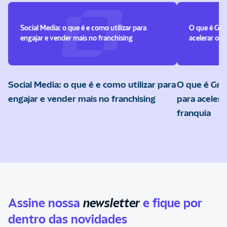
Social Media: o que é e como utilizar para
O que é Gro
engajar e vender mais no franchising
acelerar o c
Social Media: o que é e como utilizar para
O que é Gro
engajar e vender mais no franchising
para acelera
franquia
Assine nossa
newsletter
e fique por
dentro das novidades