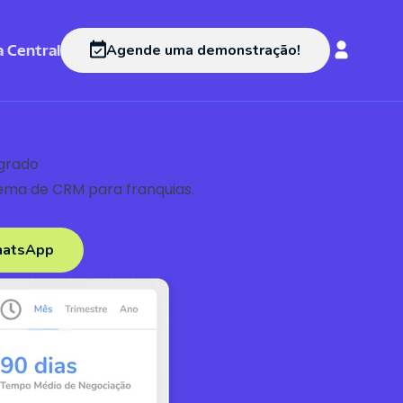
 Central
Agende uma demonstração!
grado
tema de CRM para franquias.
hatsApp