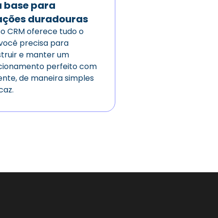
 base para
ações duradouras
o CRM oferece tudo o
você precisa para
truir e manter um
cionamento perfeito com
iente, de maneira simples
caz.