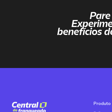
Pare
Experim
benefícios d
Produto