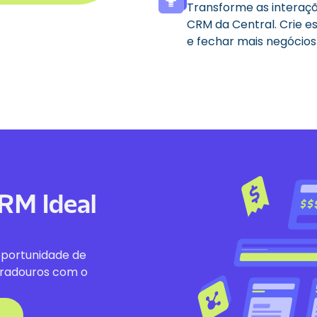
Transforme as interaç
CRM da Central. Crie e
e fechar mais negócios
RM Ideal
portunidade de
duradouros com o