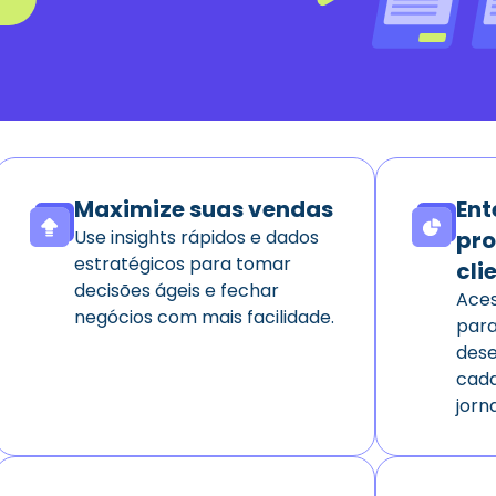
Maximize suas vendas
En
Use insights rápidos e dados
pr
estratégicos para tomar
cli
decisões ágeis e fechar
Aces
negócios com mais facilidade.
para
dese
cada
jorn