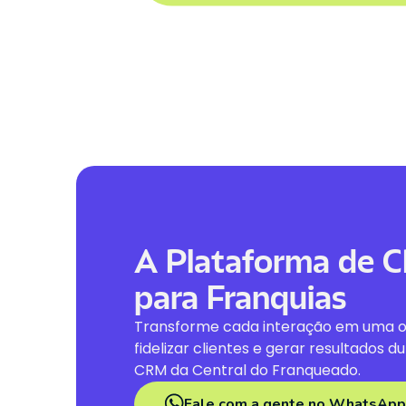
A Plataforma de C
para Franquias
Transforme cada interação em uma o
fidelizar clientes e gerar resultados 
CRM da Central do Franqueado.
Fale com a gente no WhatsApp