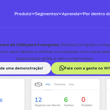
Produto
Segmentos
Aprenda
Por dentro da
ware de CRM para Franquias:
Sistema Completo e Inte
om seus clientes e otimize os processos com nosso sis
Experimente grátis e sem compromisso.
de uma demonstração!
Fale com a gente no W