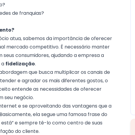
to?
edes de franquias?
mento?
io atua, sabemos da importância de oferecer
al mercado competitivo. É necessário manter
om seus consumidores, ajudando a empresa a
o a
fidelização
.
 abordagem que busca multiplicar os canais de
nder e agradar os mais diferentes gostos, o
nceito entende as necessidades de oferecer
om seu negócio.
 internet e se aproveitando das vantagens que a
Basicamente, ela segue uma famosa frase do
e está” e sempre tê-lo como centro de suas
fação do cliente.