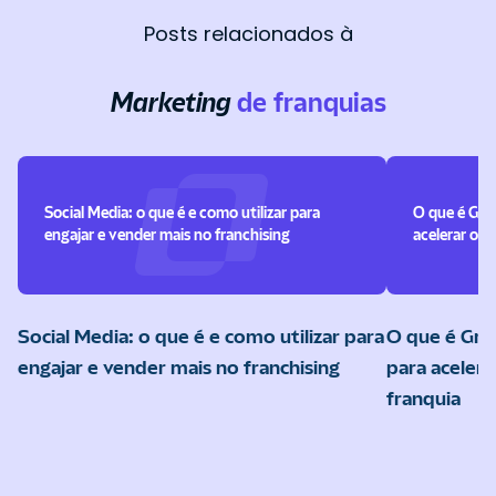
Posts relacionados à
Marketing
de franquias
Social Media: o que é e como utilizar para
O que é Gro
engajar e vender mais no franchising
acelerar o c
Social Media: o que é e como utilizar para
O que é Gro
engajar e vender mais no franchising
para acelera
franquia