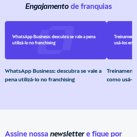
Engajamento
de franquias
WhatsApp Business: descubra se vale a pena
Treinamento
utilizá-lo no franchising
usá-los em s
WhatsApp Business: descubra se vale a
Treinamento
pena utilizá-lo no franchising
como usá-lo
Assine nossa
newsletter
e fique por