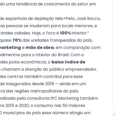
ndo uma tendência de crescimento do setor em
ede espanhola de depilação Não+Pelo, José Rocco,
itas pessoas se mudaram para locais menores, e
ndes cidades. Hoje, o foco é
100%
interior.”
 quase
70%
das unidades franqueadas do país,
arketing
e
mão de obra
, em comparação com
dimentos para o interior do Brasil. Com o
ndes polos econômicos, o
baixo índice de
 chamam a atenção do público empreendedor.
des centros também contribui para esse
ais inaugurados desde 2019 — ainda em um
ra das regiões metropolitanas do país.
ealizada pela consultoria IPC Marketing também
e 2015 e 2020, o consumo nas 50 maiores
20 municípios do país esse número atingiu um