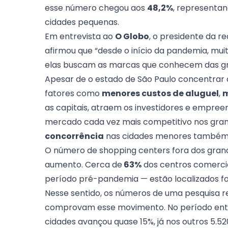
esse número chegou aos
48,2%
, representa
cidades pequenas.
Em entrevista ao
O Globo
, o presidente da r
afirmou que “desde o início da pandemia, mu
elas buscam as marcas que conhecem das gra
Apesar de o estado de São Paulo concentrar
fatores como
menores custos de aluguel
,
m
as capitais, atraem os investidores e empreen
mercado cada vez mais competitivo nos gra
concorrência
nas cidades menores também
O número de shopping centers fora dos gran
aumento. Cerca de
63%
dos centros comerci
período pré-pandemia — estão localizados fo
Nesse sentido, os números de uma pesquisa r
comprovam esse movimento. No período entr
cidades avançou quase 15%, já nos outros 5.5