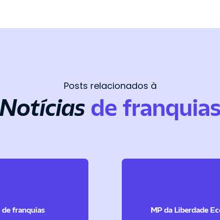
Posts relacionados à
Notícias
de franquia
 de franquias
MP da Liberdade Ec