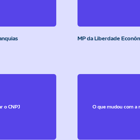
anquias
MP da Liberdade Econôm
ar o CNPJ
O que mudou com a no