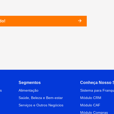
do!
Segmentos
Conheça Nosso S
s
Alimentação
Sistema para Franqu
Saúde, Beleza e Bem-estar
Módulo CRM
Serviços e Outros Negócios
Módulo CAF
Módulo Compras