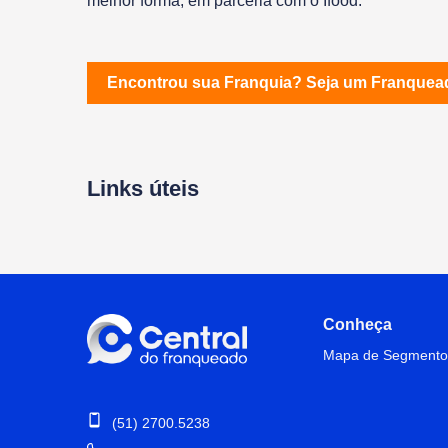
melhor forma, em parceria com o Ifood.
Encontrou sua Franquia?
Seja um Franquea
Links úteis
Conheça
Mapa de Segmento
(51) 2700.5238