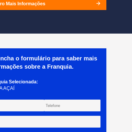
ro Mais Informações
ncha o formulário para saber mais
rmações sobre a Franquia.
quia
Selecionada
:
A AÇAÍ