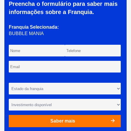
Preencha o formulário para saber mais
informações sobre a Franquia.
Franquia
Selecionada
:
BUBBLE MANIA
Saber mais