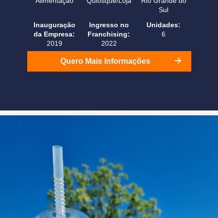
Alimentação
Quiosque/Loja
Rio Grande do
Sul
Inauguração
Ingresso no
Unidades:
da Empresa:
Franchising:
6
2019
2022
Quero Mais Informações