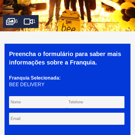
6
1
Preencha o formulário para saber mais
informações sobre a Franquia.
Franquia
Selecionada
:
BEE DELIVERY